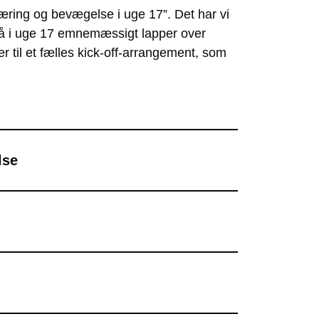
 læring og bevægelse i uge 17”. Det har vi
us på i uge 17 emnemæssigt lapper over
r til et fælles kick-off-arrangement, som
lse