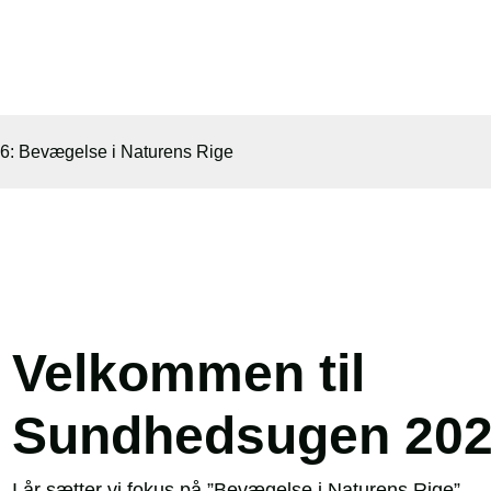
: Bevægelse i Naturens Rige
Velkommen til
Sundhedsugen 20
I år sætter vi fokus på ”Bevægelse i Naturens Rige”.