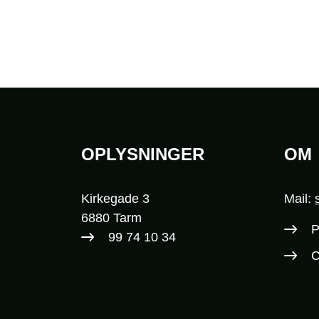
OPLYSNINGER
OM
Sidefod
Kirkegade 3
Mail:
6880 Tarm
P
99 74 10 34​
C