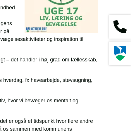
undhed.
ugens
er på
elsesaktiviteter og inspiration til
gt – det handler i høj grad om fællesskab,
es hverdag, fx havearbejde, støvsugning,
iv, hvor vi bevæger os mentalt og
t er også et tidspunkt hvor flere andre
at slå os sammen med kommunens