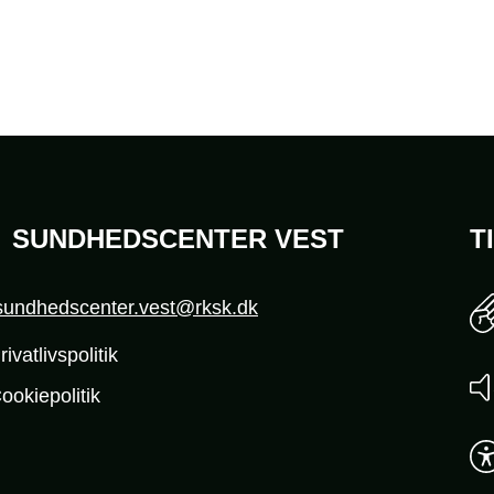
SUNDHEDSCENTER VEST
T
sundhedscenter.vest@rksk.dk
rivatlivspolitik
ookiepolitik