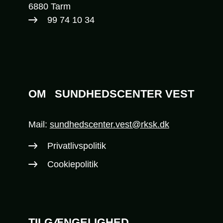
6880 Tarm
99 74 10 34​
OM
SUNDHEDSCENTER VEST
Mail:
sundhedscenter.vest@rksk.dk
Privatlivspolitik
Cookiepolitik
TILGÆNGELIGHED