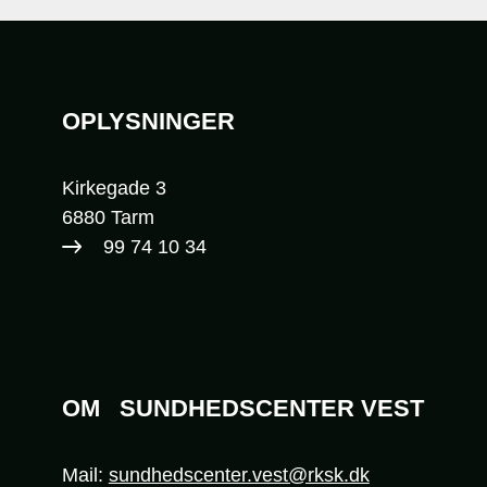
Sidefod
OPLYSNINGER
Kirkegade 3
6880 Tarm
99 74 10 34​
OM
SUNDHEDSCENTER VEST
Mail:
sundhedscenter.vest@rksk.dk